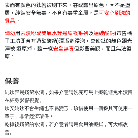
表面有顏色的鈦若被刷下來，甚或露出原色，因不是塗
層，純鈦安全無毒，不含有毒重金屬，是
可安心刷洗的
餐具
。
請勿
用
去漬粉或雙氧水等還原酸系列
及
過碳酸鈉
(市售橘
子工坊即含有過碳酸納)清潔劑浸泡，會使鈦的顏色跟光
澤被 還原掉，雖一樣
安全無毒
但影響美觀，而且無法復
原。
保養
純鈦容易殘留水漬，如果介意請洗完可馬上擦乾避免水漬留
在杯身影響視覺。
鈦安純鈦不會生鏽也不易變形，珍惜使用一個餐具可使用一
。
輩子，非常經濟環保
乾掉後殘留的水漬，若介意者請用食用油擦拭，可大幅改
善。