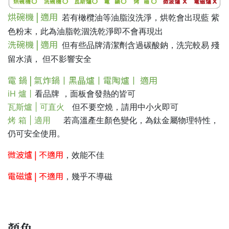
烘碗機 | 適用
若有橄欖油等油脂沒洗淨，烘乾會出現藍 紫
色粉末，此為油脂乾涸洗乾淨即不會再現出
洗碗機 | 適用
但有些品牌清潔劑含過碳酸鈉，洗完較易 殘
留水漬， 但不影響安全
電 鍋 | 氣炸鍋丨黑晶爐丨電陶爐丨 適用
iH 爐丨
看品牌 ，面板會發熱的皆可
瓦斯爐 | 可直火
但不要空燒，請用中小火即可
烤 箱 | 適用
若高溫產生顏色變化，為鈦金屬物理特性，
仍可安全使用。
微波爐 | 不適用
，效能不佳
電磁爐 | 不適用
，幾乎不導磁
顏色