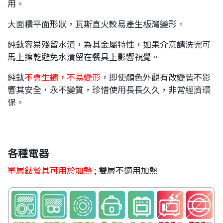
用。
大面積平面形狀，瓦斯直火較易產生板灣變形。
純鈦容易殘留水漬，為其金屬特性，如果介意請洗完可
馬上擦乾避免水漬留在餐具上影響視覺。
純鈦
不會生鏽，不易變形
，即使顏色外觀有改變皆不影
響其安全，永不變質，珍惜使用長長久久，非常經濟環
保。
各種電器
單層鈦餐具可用於加熱
; 雙層不適用加熱