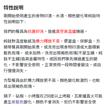
特性說明
剛開始使用產生的食物印漬、水漬、顏色變化等純鈦特
性說明如下 :
我們的餐具為
抗菌好洗
，皆進
真空高溫爐
燒過。
純鈦對溫度敏感及
應力釋放不易
，便當盒、保鮮盒、方
鍋等餐具剛開始蒸煮，或洗完出現食物印漬或大面積紫
藍色斑塊， 或未加熱，洗完出現褐色斑塊(不是生鏽，純
鈦不生鏽)皆其金屬特性，或因我們事先燒過產生的變
化。不影響安全使用 ，正常使用一段時間會變淡，或自
行慢慢消失。
方型餐具由於應力釋放更不易，顏色變化較激烈，也較
易出現褐色斑塊。
鍋子、砧板、小烤盤在250度以上烤箱，瓦斯爐直火可能
產生
紫藍色
變化，顏色不會消失，但仍不影響安全使