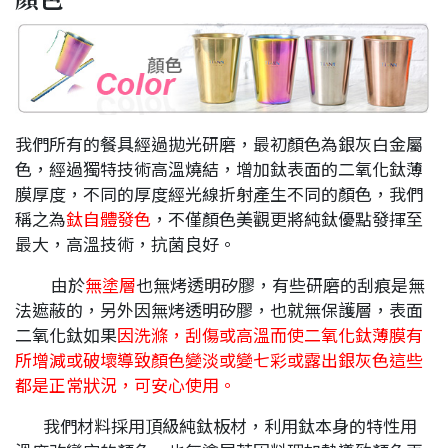
我們所有的餐具經過拋光研磨，最初顏色為銀灰白金屬
色，經過獨特技術高溫燒結，增加鈦表面的二氧化鈦薄
膜厚度，不同的厚度經光線折射產生不同的顏色，我們
稱之為
鈦自體發色
，不僅顏色美觀更將純鈦優點發揮至
最大，高溫技術，抗菌良好。
由於
無塗層
也無烤透明矽膠，有些研磨的刮痕是無
法遮蔽的，另外因無烤透明矽膠，也就無保護層，表面
二氧化鈦如果
因洗滌，刮傷或高溫而使二氧化鈦薄膜有
所增減或破壞導致顏色變淡或變七彩或露出銀灰色這些
都是正常狀況，可安心使用。
我們材料採用頂級純鈦板材，利用鈦本身的特性用